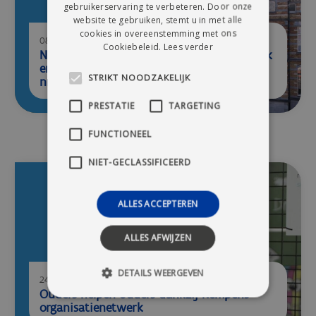
gebruikerservaring te verbeteren. Door onze
website te gebruiken, stemt u in met alle
cookies in overeenstemming met ons
08/05/2026
Cookiebeleid.
Lees verder
Netwerkdag “Wij Doen Mee” brengt praktijk
en beleid samen rond participatie van
STRIKT NOODZAKELIJK
nieuwkomers
PRESTATIE
TARGETING
FUNCTIONEEL
NIET-GECLASSIFICEERD
ALLES ACCEPTEREN
ALLES AFWIJZEN
DETAILS WEERGEVEN
24/02/2026
Ouders helpen ouders dankzij Kempens
organisatienetwerk