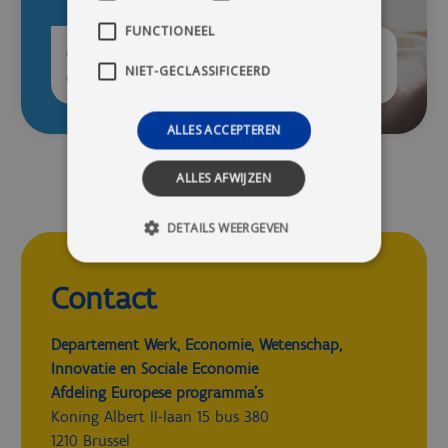
FUNCTIONEEL
Communicatieverplichtingen voor
NIET-GECLASSIFICEERD
dienstverleners
ALLES ACCEPTEREN
ALLES AFWIJZEN
DETAILS WEERGEVEN
Contact
Departement Werk, Economie, Wetenschap,
Innovatie en Sociale Economie
Afdeling Europese programma's
Koning Albert II-laan 15 bus 380
1210 Brussel