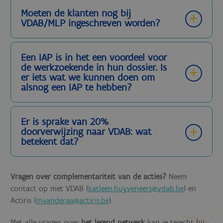
Moeten de klanten nog bij
VDAB/MLP ingeschreven worden?
Een IAP is in het een voordeel voor
de werkzoekende in hun dossier. Is
er iets wat we kunnen doen om
alsnog een IAP te hebben?
Er is sprake van 20%
doorverwijzing naar VDAB: wat
betekent dat?
Vragen over complementariteit van de acties?
Neem
contact op met VDAB (
katleen.huyveneers@vdab.be
) en
Actiris (
mvanderaa@actiris.be
).
Met alle vragen over
het lerend netwerk
kan je terecht bij