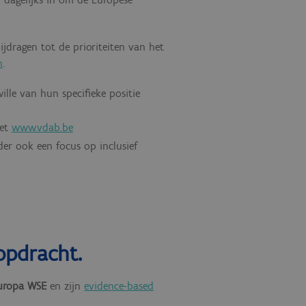
jdragen tot de prioriteiten van het
n
.
lle van hun specifieke positie
cet
www.vdab.be
nder ook een focus op
inclusief
opdracht.
Europa WSE
en zijn
evidence-based