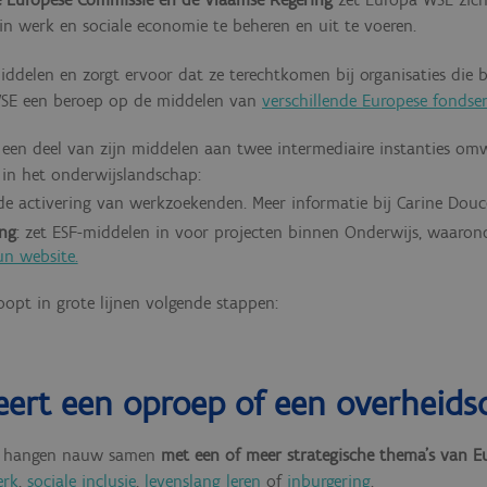
 werk en sociale economie te beheren en uit te voeren.
elen en zorgt ervoor dat ze terechtkomen bij organisaties die bi
SE een beroep op de middelen van
verschillende Europese fondse
een deel van zijn middelen aan twee intermediaire instanties omwi
 in het onderwijslandschap:
 de activering van werkzoekenden. Meer informatie bij
Carine Dou
ng
: zet ESF-middelen in voor projecten binnen Onderwijs, waaro
un website.
opt in grote lijnen volgende stappen:
eert een oproep of een overheids
en hangen nauw samen
met een of meer strategische thema’s van 
erk
,
sociale inclusie
,
levenslang leren
of
inburgering
.