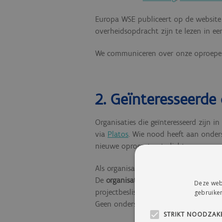
Europa WSE publiceert op de website
overheidsopdracht zijn te lezen in een
We communiceren over onze oproepe
2. Geïnteresseerde
Organisaties die geïnteresseerd zijn 
via
Platos
.
Wie nood heeft aan onders
nieuwe oproep toe te lichten.
Als organisatie reageer je
voor de dead
De
organisatieverantwoordelijke onder
Deze webs
projectbeslissing) en gaat hierdoor 
gebruiken
Geen onderschrijving, of geen akkoor
STRIKT NOODZAKE