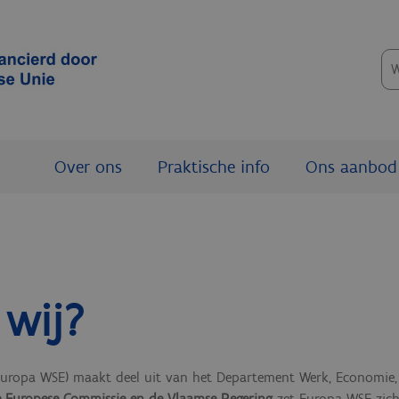
Zo
Over ons
Praktische info
Ons aanbod
 wij?
(Europa WSE) maakt deel uit van het
Departement Werk, Economie, 
e Europese Commissie en de Vlaamse Regering
zet Europa WSE zich