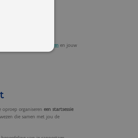
et aan de
kwaliteitsvereisten
en jouw
t
de oproep organiseren
een startsessie
gewezen die samen met jou de
 beoordeling van je rapportage