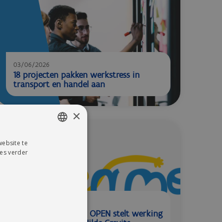
03/06/2026
18 projecten pakken werkstress in
transport en handel aan
×
ebsite te
DUTCH
es verder
FRENCH
12/05/2026
Organisatienetwerk OPEN stelt werking