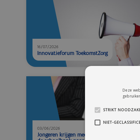
16/07/2026
Innovatieforum ToekomstZorg
Deze webs
gebruiken
STRIKT NOODZAKE
NIET-GECLASSIFIC
03/06/2026
Jongeren krijgen meer begeleiding van