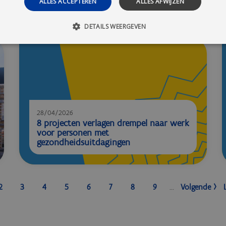
projecten op Radio 2
ALLES ACCEPTEREN
ALLES AFWIJZEN
DETAILS WEERGEVEN
28/04/2026
8 projecten verlagen drempel naar werk
voor personen met
gezondheidsuitdagingen
2
3
4
5
6
7
8
9
…
Volgende ›