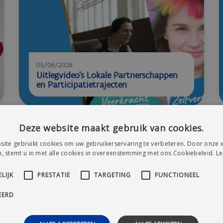
05/06/2026
Uitlegvideo’s Lokale Partnerschappen
en Participatietrajecten
Deze website maakt gebruik van cookies.
ite gebruikt cookies om uw gebruikerservaring te verbeteren. Door onze w
, stemt u in met alle cookies in overeenstemming met ons Cookiebeleid.
Le
LIJK
PRESTATIE
TARGETING
FUNCTIONEEL
EERD
19/05/2026
3 dagen lang straffe Vlaams-Europese