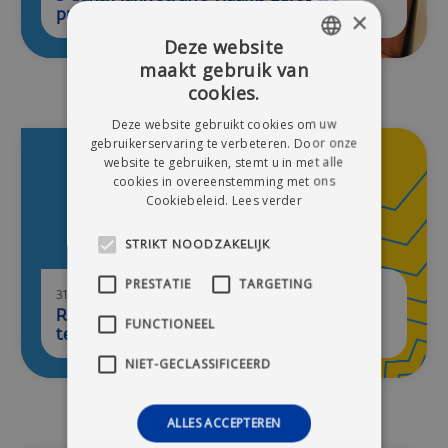
projecten op Radio 2
×
Deze website
maakt gebruik van
DUTCH
cookies.
FRENCH
Deze website gebruikt cookies om uw
gebruikerservaring te verbeteren. Door onze
website te gebruiken, stemt u in met alle
cookies in overeenstemming met ons
Cookiebeleid.
Lees verder
STRIKT NOODZAKELIJK
PRESTATIE
TARGETING
31/03/2026
Right to Challenge: nieuwe aanpakken
FUNCTIONEEL
testen binnen lokale partnerschappen
NIET-GECLASSIFICEERD
ALLES ACCEPTEREN